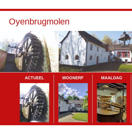
Oyenbrugmolen
ACTUEEL
WOONERF
MAALDAG